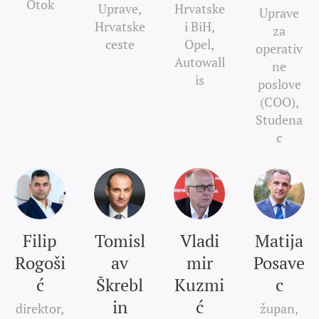
Otok
Uprave,
Hrvatske
Uprave
Hrvatske
i BiH,
za
ceste
Opel,
operativ
Autowall
ne
is
poslove
(COO),
Studena
c
Filip
Tomisl
Vladi
Matija
Rogoši
av
mir
Posave
ć
Škrebl
Kuzmi
c
in
ć
direktor,
župan,