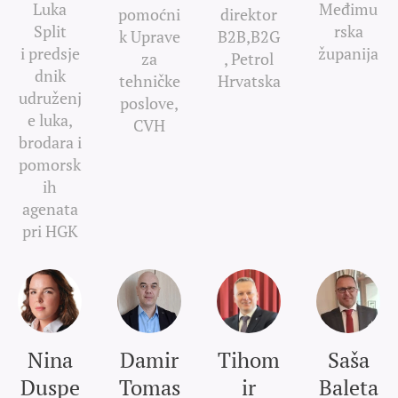
Luka
Međimu
pomoćni
direktor
Split
rska
k Uprave
B2B,B2G
i predsje
županija
za
, Petrol
dnik
tehničke
Hrvatska
udruženj
poslove,
e luka,
CVH
brodara i
pomorsk
ih
agenata
pri HGK
Nina
Damir
Tihom
Saša
Duspe
Tomas
ir
Baleta