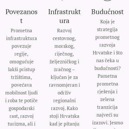
Povezanos
Infrastrukt
Budućnost
t
ura
Koja je
strategija
Prometna
Razvoj
prometnog
infrastruktura
cestovnog,
razvoja
povezuje
morskog,
Hrvatske i što
regije,
riječnog,
nas čeka u
omogućuje
željezničkog i
budućnosti?
lakši pristup
zračnog –
Pametna
tržištima,
ključan je za
prometna
povećava
ravnomjeran i
rješenja i
mobilnost ljudi
održiv
zelena
i roba te potiče
regionalni
tranzicija
gospodarski
razvoj. Kako
najveći su
rast, razvoj
stoji Hrvatska
izazovi. Jesmo
turizma, ali i
kad je pitanju