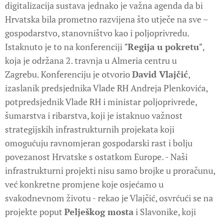
digitalizacija sustava jednako je važna agenda da bi
Hrvatska bila prometno razvijena što utječe na sve –
gospodarstvo, stanovništvo kao i poljoprivredu.
Istaknuto je to na konferenciji
"Regija u pokretu"
,
koja je održana 2. travnja u Almeria centru u
Zagrebu. Konferenciju je otvorio
David Vlajčić
,
izaslanik predsjednika Vlade RH Andreja Plenkovića,
potpredsjednik Vlade RH i ministar poljoprivrede,
šumarstva i ribarstva, koji je istaknuo važnost
strategijskih infrastrukturnih projekata koji
omogućuju ravnomjeran gospodarski rast i bolju
povezanost Hrvatske s ostatkom Europe. - Naši
infrastrukturni projekti nisu samo brojke u proračunu,
već konkretne promjene koje osjećamo u
svakodnevnom životu - rekao je Vlajčić, osvrćući se na
projekte poput
Pelješkog mosta
i Slavonike, koji