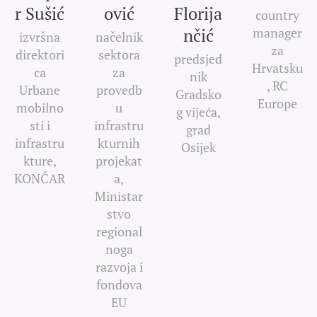
r Sušić
ović
Florija
country
nčić
manager
izvršna
načelnik
za
direktori
sektora
predsjed
Hrvatsku
ca
za
nik
, RC
Urbane
provedb
Gradsko
Europe
mobilno
u
g vijeća,
sti i
infrastru
grad
infrastru
kturnih
Osijek
kture,
projekat
KONČAR
a,
Ministar
stvo
regional
noga
razvoja i
fondova
EU