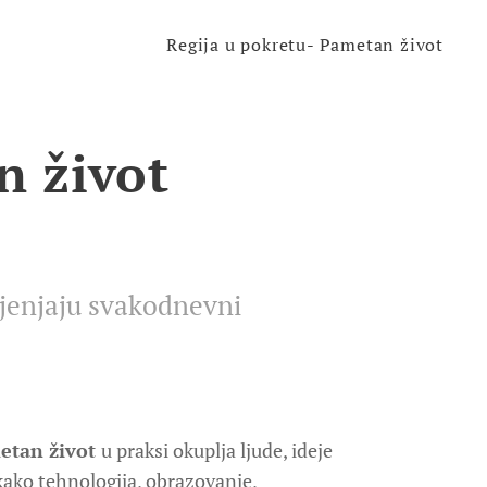
Regija u pokretu- Pametan život
n život
ijenjaju svakodnevni
metan život
u praksi
okuplja ljude, ideje
 kako tehnologija, obrazovanje,