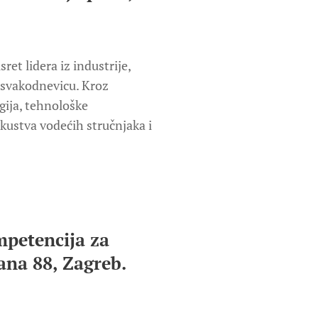
usret lidera iz industrije,
u svakodnevicu. Kroz
egija, tehnološke
skustva vodećih stručnjaka i
mpetencija za
ana 88, Zagreb.