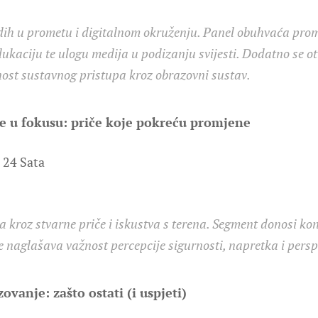
ih u prometu i digitalnom okruženju. Panel obuhvaća prom
dukaciju te ulogu medija u podizanju svijesti. Dodatno se 
ost sustavnog pristupa kroz obrazovni sustav.
e u fokusu: priče koje pokreću promjene
, 24 Sata
 kroz stvarne priče i iskustva s terena. Segment donosi konk
e naglašava važnost percepcije sigurnosti, napretka i perspe
zovanje: zašto ostati (i uspjeti)