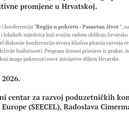
zitivne promjene u Hrvatskoj.
 i konferencija
"Regija u pokretu - Pametan život "
, s
 i lokalnih zajednica koji svojim radom oblikuju hrvatsk
el diskusije konferencija otvara ključna pitanja razvoja r
održivije budućnosti. Program donosi primjere iz prakse, i
oji mogu pokrenuti nove inicijative diljem Hrvatske.
 2026.
ni centar za razvoj poduzetničkih ko
e Europe (SEECEL), Radoslava Cimerm