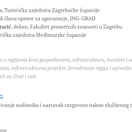
ca, Turistička zajednica Zagrebačke županije
ik člana uprave za ugovaranje, ING-GRAD
tarić
, dekan, Fakultet prometnih znanosti u Zagrebu
ristička zajednica Međimurske županije
a u regijama kroz gospodarstvo, infrastrukturu, turizam i o
jesta, infrastrukturne projekte, brendiranje regija i upravl
i za život i rad.
G
vanje sudionika i nastavak razgovora nakon službenog d
rama