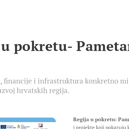
 u pokretu- Pameta
, financije i infrastruktura konkretno m
azvoj hrvatskih regija.
Regija u pokretu: Pa
i projekte koji pokazuju