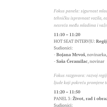
Fokus panela: sigurnost mlad
tehničku ispravnost vozila, e
nesreća među mladima i važn
11:10 – 11:20
HOT SEAT INTERVJU:
Regij
Sudionici:
-
Bojana Mrvoš
, novinarka
-
Saša Ćeramilac
, novinar
Fokus razgovora: razvoj regija
ljude koji pokreću promjene t
11:20 – 11:50
PANEL 3:
Život, rad i obra
Sudionici: