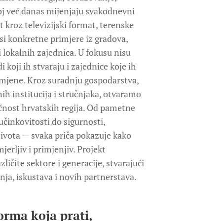
oj već danas mijenjaju svakodnevni
t kroz televizijski format, terenske
osi konkretne primjere iz gradova,
 i lokalnih zajednica. U fokusu nisu
 koji ih stvaraju i zajednice koje ih
omjene. Kroz suradnju gospodarstva,
ih institucija i stručnjaka, otvaramo
ćnost hrvatskih regija. Od pametne
učinkovitosti do sigurnosti,
e života — svaka priča pokazuje kako
mjerljiv i primjenjiv. Projekt
ičite sektore i generacije, stvarajući
ja, iskustava i novih partnerstava.
orma koja prati,