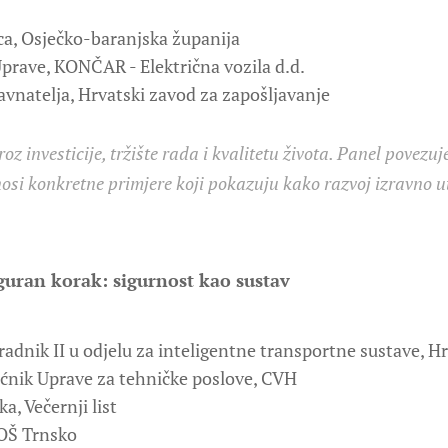
a, Osječko-baranjska županija
prave, KONČAR - Električna vozila d.d.
avnatelja, Hrvatski zavod za zapošljavanje
z investicije, tržište rada i kvalitetu života. Panel povezuje
nosi konkretne primjere koji pokazuju kako razvoj izravno u
iguran korak: sigurnost kao sustav
suradnik II u odjelu za inteligentne transportne sustave, H
ćnik Uprave za tehničke poslove, CVH
ka, Večernji list
 OŠ Trnsko