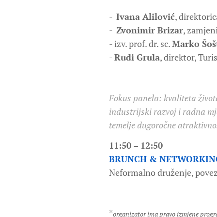
-
Ivana Alilović
, direktori
-
Zvonimir Brizar
, zamjen
- izv. prof. dr. sc.
Marko Šoš
-
Rudi Grula
, direktor, Tu
Fokus panela: kvaliteta život
industrijski razvoj i radna m
temelje dugoročne atraktivnost
11:50 – 12:50
BRUNCH & NETWORKIN
Neformalno druženje, povezi
*
organizator ima pravo izmjene prog