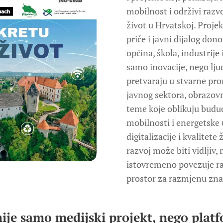
mobilnost i održivi razv
život u Hrvatskoj. Projek
priče i javni dijalog don
općina, škola, industrije
samo inovacije, nego ljudi
pretvaraju u stvarne pr
javnog sektora, obrazovn
teme koje oblikuju budu
mobilnosti i energetske 
digitalizacije i kvalitet
razvoj može biti vidljiv, 
istovremeno povezuje razl
prostor za razmjenu znan
ije samo medijski projekt, nego platf