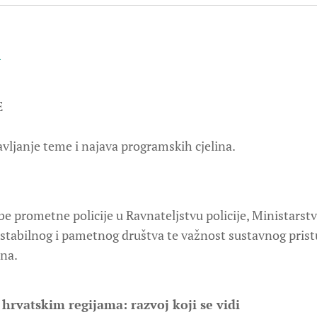
A
E
vljanje teme i najava programskih cjelina.
žbe prometne policije u Ravnateljstvu policije, Ministars
 stabilnog i pametnog društva te važnost sustavnog prist
na.
hrvatskim regijama: razvoj koji se vidi