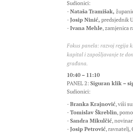
Sudionici:
-
Nataša
Tramišak,
županic
-
Josip Ninić,
predsjednik U
-
Ivana Mehle
, zamjenica r
Fokus panela: razvoj regija kro
kapital i zapošljavanje te do
građana.
10:40 – 11:10
PANEL 2:
Siguran klik – s
Sudionici:
-
Branka Krajnović
, viši 
-
Tomislav Škreblin
, pomo
-
Sandra Mikulčić
, novinar
-
Josip Petrović
, ravnatelj,